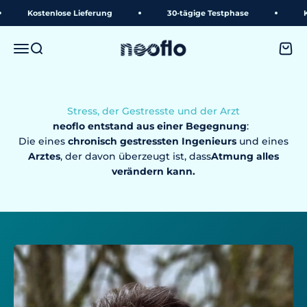
Weiter zum Inhalt
Kostenlose Lieferung
30-tägige Testphase
Kos
neoflo
Menü
Suche
Ware
Stress, der Gestresste und der Arzt
neoflo entstand aus einer Begegnung
:
Die eines
chronisch gestressten Ingenieurs
und eines
Arztes
, der davon überzeugt ist, dass
Atmung alles
verändern kann.