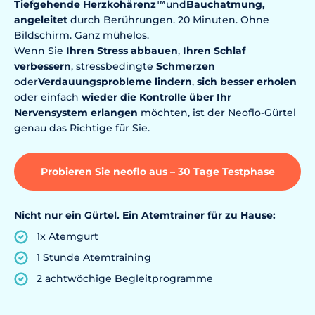
Tiefgehende
Herzkohärenz
™
und
Bauchatmung,
angeleitet
durch Berührungen. 20 Minuten. Ohne
Bildschirm. Ganz mühelos.
Wenn Sie
Ihren Stress abbauen
,
Ihren Schlaf
verbessern
, stressbedingte
Schmerzen
oder
Verdauungsprobleme
lindern
,
sich besser erholen
oder einfach
wieder die Kontrolle über Ihr
Nervensystem
erlangen
möchten, ist der Neoflo-Gürtel
genau das Richtige für Sie.
Probieren Sie neoflo aus – 30 Tage Testphase
Nicht nur ein Gürtel. Ein Atemtrainer für zu Hause:
1x Atemgurt
1 Stunde Atemtraining
2 achtwöchige Begleitprogramme