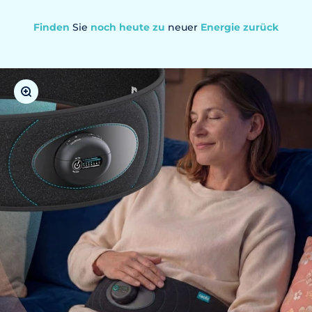
Finden
Sie
noch heute
zu
neuer
Energie zurück
Bild vergrößern