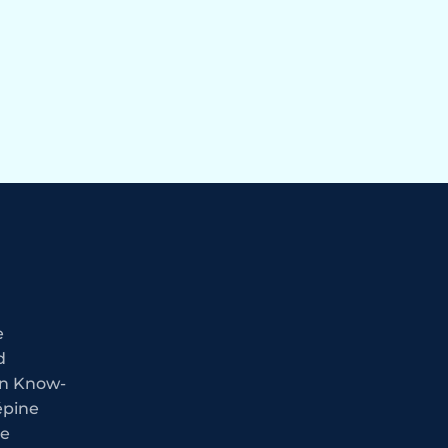
e
d
in Know-
épine
le