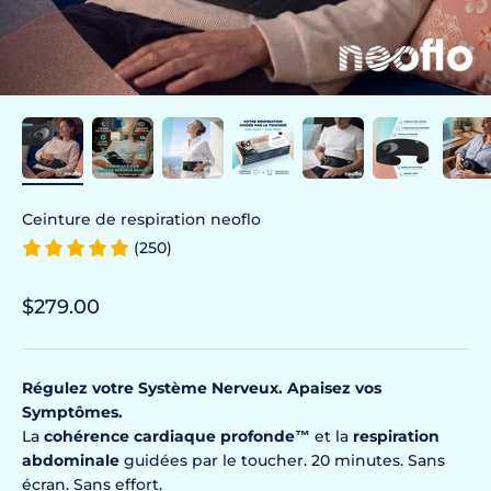
Ceinture de respiration neoflo
(250)
Prix de vente
$279.00
Régulez votre Système Nerveux.
Apaisez vos
Symptômes.
La
cohérence cardiaque profonde
™
et la
respiration
abdominale
guidées par le toucher. 20 minutes. Sans
écran. Sans effort.