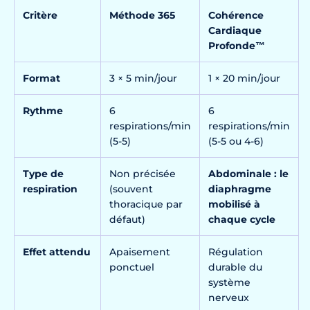
Critère
Méthode 365
Cohérence
Cardiaque
Profonde™
Format
3 × 5 min/jour
1 × 20 min/jour
Rythme
6
6
respirations/min
respirations/min
(5-5)
(5-5 ou 4-6)
Type de
Non précisée
Abdominale : le
respiration
(souvent
diaphragme
thoracique par
mobilisé à
défaut)
chaque cycle
Effet attendu
Apaisement
Régulation
ponctuel
durable du
système
nerveux