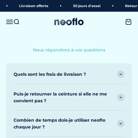
Passer au contenu
Livraison offerte
30 jours d'essai
Retour o
neoflo
Menu
Recherche
Panie
Nous répondons à vos questions
Quels sont les frais de livraison ?
Puis-je retourner la ceinture si elle ne me
convient pas ?
Combien de temps dois-je utiliser neoflo
chaque jour ?