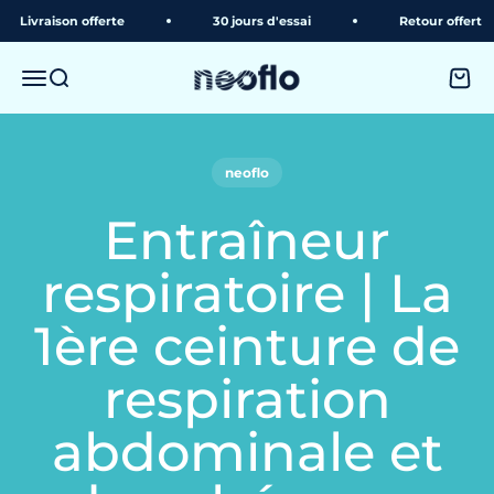
Passer au contenu
raison offerte
30 jours d'essai
Retour offert
neoflo
Menu
Recherche
Panie
neoflo
Entraîneur
respiratoire | La
1ère ceinture de
respiration
abdominale et