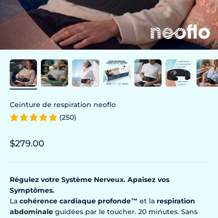
Ceinture de respiration neoflo
(250)
Prix de vente
$279.00
Régulez votre Système Nerveux.
Apaisez vos
Symptômes.
La
cohérence cardiaque profonde
™
et la
respiration
abdominale
guidées par le toucher. 20 minutes. Sans