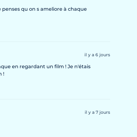
e je penses qu on s ameliore à chaque 
il y a 6 jours
aque en regardant un film ! Je n'étais 
 !
il y a 7 jours