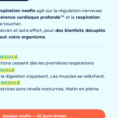
espiration neoflo
agit sur la régulation nerveuse
hérence cardiaque profonde™
et la
respiration
le toucher.
écran et sans effort, pour
des bienfaits décuplés
tout votre organisme
.
RÉGULÉ
tions cessent dès les premières respirations
ÉGULÉ
la digestion s'apaisent. Les muscles se relâchent.
L
RÉGULÉ
atrices sans réveils nocturnes. Matin en pleine
Essayez neoflo — 30 jours d'essai