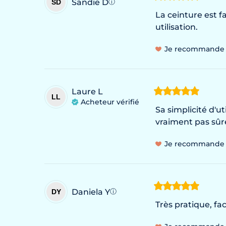
Sandie
D
SD
ⓘ
La ceinture est fa
utilisation.
Je recommande
Laure
L
LL
Acheteur vérifié
Sa simplicité d'ut
vraiment pas sûre
Je recommande
Daniela
Y
DY
ⓘ
Très pratique, faci