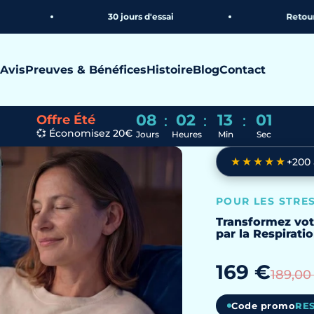
30 jours d'essai
Retour offert
Avis
Preuves & Bénéfices
Histoire
Blog
Contact
08
02
13
00
:
:
:
Offre Été
💞 Économisez 20€
Jours
Heures
Min
Sec
★★★★★
+200 
POUR LES STRES
Transformez vo
par la Respirati
169 €
189,00
Code promo
RE