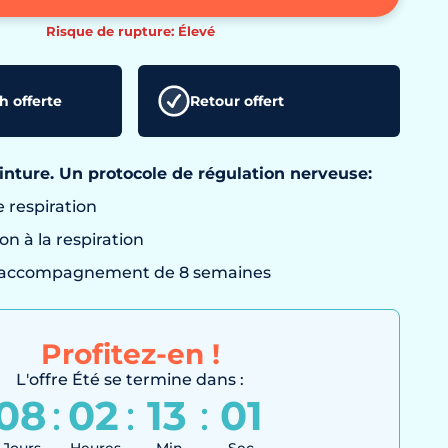
Risque de rupture: Élevé
h offerte
Retour offert
inture. Un protocole de régulation nerveuse:
e respiration
on à la respiration
d’accompagnement de 8 semaines
Profitez-en !
L'offre Été se termine dans :
08
:
02
:
13
:
00