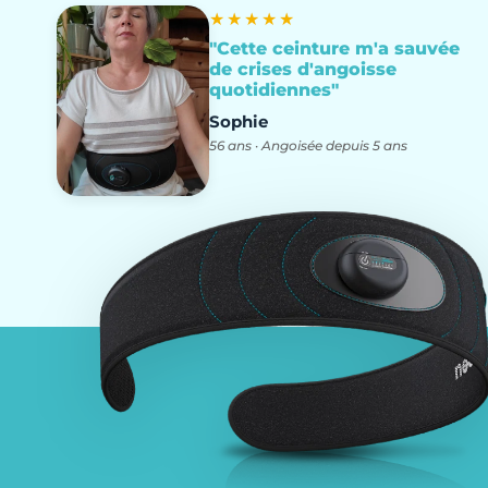
★★★★★
"Cette ceinture m'a sauvée
de crises d'angoisse
quotidiennes"
Sophie
56 ans · Angoisée depuis 5 ans