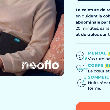
La ceinture de r
en guidant la
co
abdominale
par 
20 minutes, sans 
et durables sur 
MENTAL
Vos rumina
CORPS
R
Le cœur et 
SOMMEI
Nuits répar
forme.