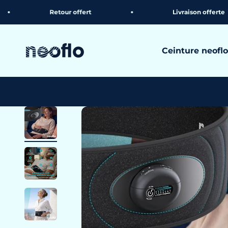
Passer au contenu
Retour offert
Livraison offerte
neoflo
Ceinture neoflo