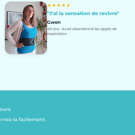
★★★★★
"J'ai la sensation de revivre"
Gwen
49 ans · Avait abandonné les applis de
respiration
jours
urnez-la facilement.