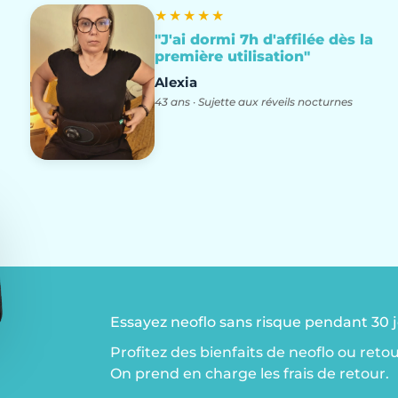
★★★★★
"J'ai dormi 7h d'affilée dès la
première utilisation"
Alexia
43 ans · Sujette aux réveils nocturnes
Essayez neoflo sans risque pendant 30 
Profitez des bienfaits de neoflo ou reto
On prend en charge les frais de retour.