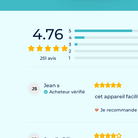
4.76
5
4
3
2
1
251 avis
Jean
s
JS
Acheteur vérifié
cet appareil fac
Je recommande