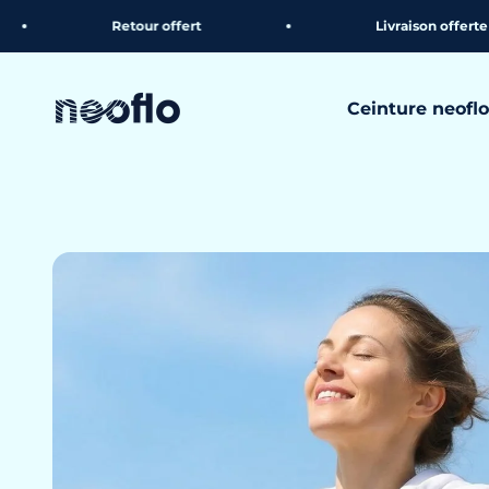
Passer au contenu
Retour offert
Livraison offerte
neoflo
Ceinture neoflo