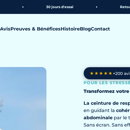
30 jours d'essai
Retour offert
Avis
Preuves & Bénéfices
Histoire
Blog
Contact
★★★★★
+200 avi
POUR LES STRESSÉ
Transformez votre
La ceinture de resp
en guidant la
cohér
abdominale
par le 
Sans écran. Sans eff