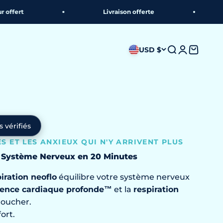
Livraison offerte
30 jours 
USD $
Recherche
Connexion
Panier
s vérifiés
S ET LES ANXIEUX QUI N'Y ARRIVENT PLUS
 Système Nerveux en 20 Minutes
iration neoflo
équilibre votre système nerveux
ence cardiaque profonde™
et la
respiration
toucher.
ort.