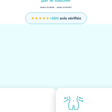
par le toucher
SANS ÉCRAN · SANS EFFORT
★★★★★
+200
avis vérifiés