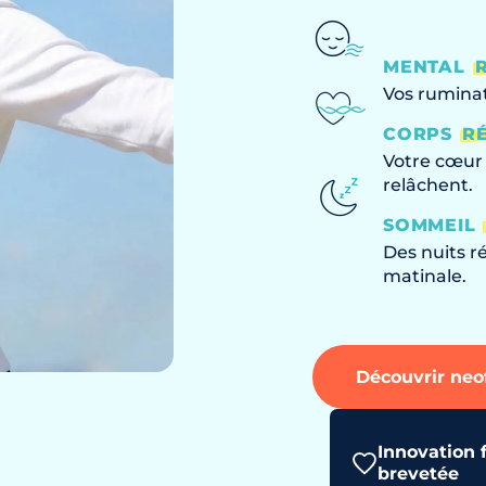
MENTAL
Vos ruminat
CORPS
R
Votre cœur 
relâchent.
SOMMEIL
Des nuits r
matinale.
Découvrir neo
Innovation 
brevetée