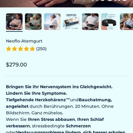
Neoflo-Atemgurt
(250)
Prix de vente
$279.00
Bringen Sie Ihr Nervensystem ins Gleichgewicht.
Lindern Sie Ihre Symptome.
Tiefgehende
Herzkohärenz
™
und
Bauchatmung,
angeleitet
durch Berührungen. 20 Minuten. Ohne
Bildschirm. Ganz mühelos.
Wenn Sie
Ihren Stress abbauen
,
Ihren Schlaf
verbessern
, stressbedingte
Schmerzen
oder
Verdauungsprobleme
lindern
,
sich besser erholen