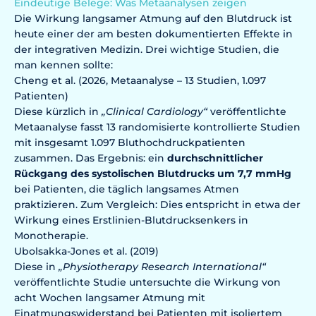
Eindeutige Belege: Was Metaanalysen zeigen
Die Wirkung langsamer Atmung auf den Blutdruck ist
heute einer der am besten dokumentierten Effekte in
der integrativen Medizin. Drei wichtige Studien, die
man kennen sollte:
Cheng et al. (2026, Metaanalyse – 13 Studien, 1.097
Patienten)
Diese kürzlich in
„Clinical Cardiology“
veröffentlichte
Metaanalyse fasst 13 randomisierte kontrollierte Studien
mit insgesamt 1.097 Bluthochdruckpatienten
zusammen. Das Ergebnis: ein
durchschnittlicher
Rückgang des systolischen Blutdrucks um 7,7 mmHg
bei Patienten, die täglich langsames Atmen
praktizieren. Zum Vergleich: Dies entspricht in etwa der
Wirkung eines Erstlinien-Blutdrucksenkers in
Monotherapie.
Ubolsakka-Jones et al. (2019)
Diese in
„Physiotherapy Research International“
veröffentlichte Studie untersuchte die Wirkung von
acht Wochen langsamer Atmung mit
Einatmungswiderstand bei Patienten mit isoliertem