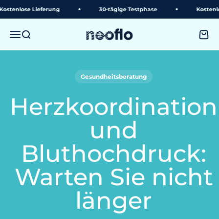
Weiter zum Inhalt
ose Lieferung
30-tägige Testphase
Kostenlose Rü
neoflo
Menü
Suche
Ware
Gesundheitsberatung
Herzkoordination
und
Bluthochdruck:
Warten Sie nicht
länger