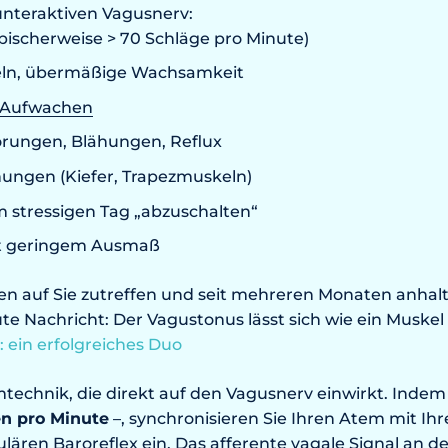
unteraktiven Vagusnerv:
ischerweise > 70 Schläge pro Minute)
eln, übermäßige Wachsamkeit
s Aufwachen
örungen, Blähungen, Reflux
ungen (Kiefer, Trapezmuskeln)
m stressigen Tag „abzuschalten“
t geringem Ausmaß
n auf Sie zutreffen und seit mehreren Monaten anhalt
te Nachricht: Der Vagustonus lässt sich wie ein Muskel 
 ein erfolgreiches Duo
mtechnik, die direkt auf den Vagusnerv einwirkt. Indem
en pro Minute
–, synchronisieren Sie Ihren Atem mit I
ären Baroreflex ein. Das afferente vagale Signal an 