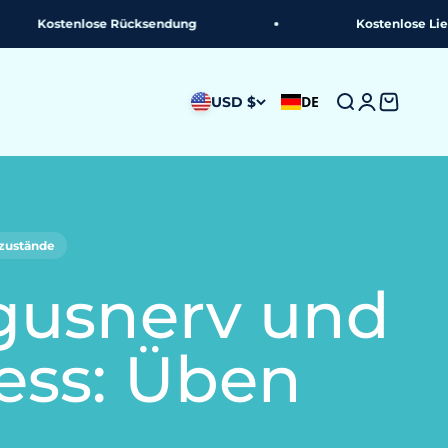
stenlose Rücksendung
Kostenlose Lieferung
DE
USD $
Suche
Anmeldun
Warenk
tzustände
gusnerv und
ess: Üben