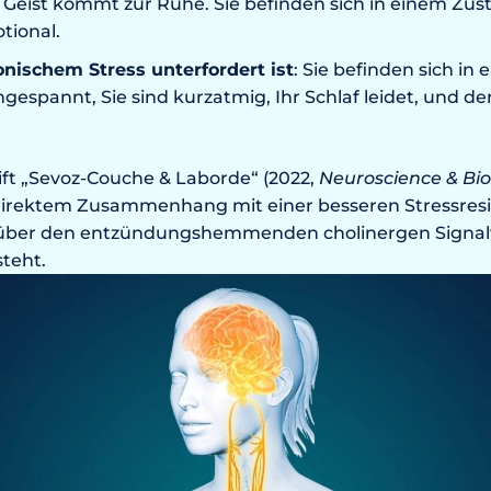
r Geist kommt zur Ruhe. Sie befinden sich in einem Zus
tional.
nischem Stress unterfordert ist
: Sie befinden sich i
ngespannt, Sie sind kurzatmig, Ihr Schlaf leidet, und d
ft „Sevoz-Couche & Laborde“ (2022,
Neuroscience & Bi
 direktem Zusammenhang mit einer besseren Stressresi
über den entzündungshemmenden cholinergen Signalw
teht.