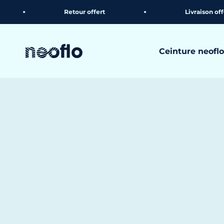
Passer au contenu
Retour offert
Livraison offerte
neoflo
Ceinture neoflo