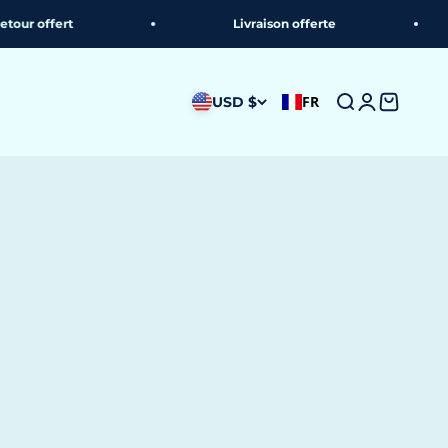
ffert
Livraison offerte
FR
USD $
Recherche
Connexion
Panier